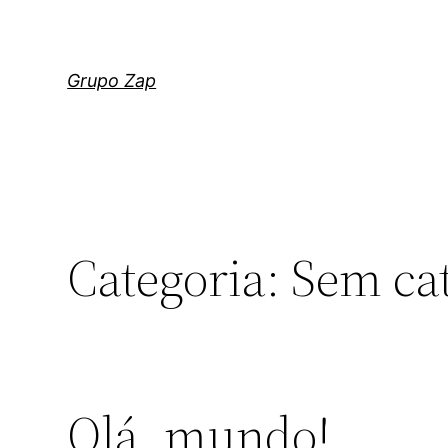
Saltar
para
o
Grupo Zap
conteúdo
Categoria:
Sem ca
Olá, mundo!